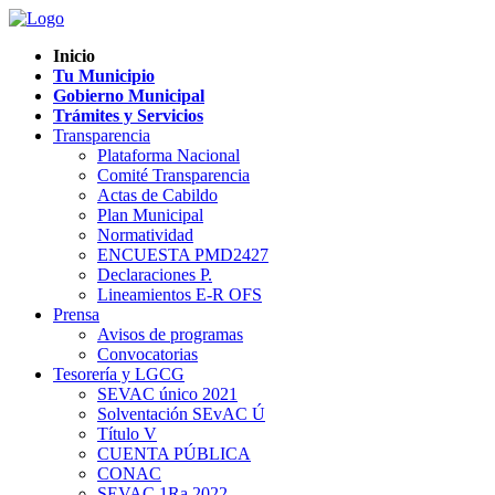
Inicio
Tu Municipio
Gobierno Municipal
Trámites y Servicios
Transparencia
Plataforma Nacional
Comité Transparencia
Actas de Cabildo
Plan Municipal
Normatividad
ENCUESTA PMD2427
Declaraciones P.
Lineamientos E-R OFS
Prensa
Avisos de programas
Convocatorias
Tesorería y LGCG
SEVAC único 2021
Solventación SEvAC Ú
Título V
CUENTA PÚBLICA
CONAC
SEVAC 1Ra 2022