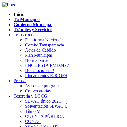
Inicio
Tu Municipio
Gobierno Municipal
Trámites y Servicios
Transparencia
Plataforma Nacional
Comité Transparencia
Actas de Cabildo
Plan Municipal
Normatividad
ENCUESTA PMD2427
Declaraciones P.
Lineamientos E-R OFS
Prensa
Avisos de programas
Convocatorias
Tesorería y LGCG
SEVAC único 2021
Solventación SEvAC Ú
Título V
CUENTA PÚBLICA
CONAC
SEVAC 1Ra 2022